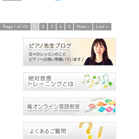
Page 1 of 112
1
2
3
4
5
Next ›
Last »