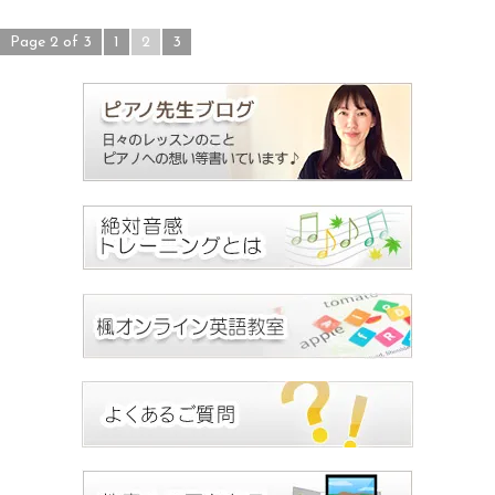
Page 2 of 3
1
2
3