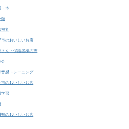
画・本
分類
の福丸
野市のおいしいお店
徒さん・保護者様の声
表会
対音感トレーニング
社市のおいしいお店
語学習
譜
川県のおいしいお店