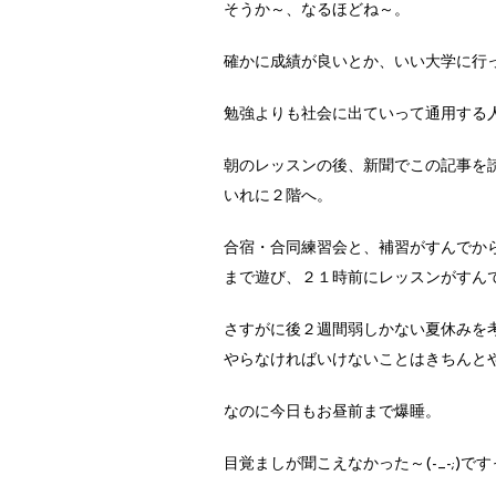
そうか～、なるほどね～。
確かに成績が良いとか、いい大学に行
勉強よりも社会に出ていって通用する
朝のレッスンの後、新聞でこの記事を
いれに２階へ。
合宿・合同練習会と、補習がすんでか
まで遊び、２１時前にレッスンがすん
さすがに後２週間弱しかない夏休みを
やらなければいけないことはきちんと
なのに今日もお昼前まで爆睡。
目覚ましが聞こえなかった～(-_-;)で