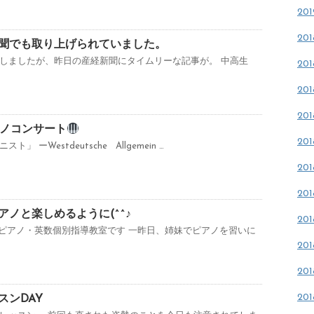
20
20
聞でも取り上げられていました。
をしましたが、昨日の産経新聞にタイムリーな記事が。 中高生
20
20
20
ノコンサート
20
 ーWestdeutsche Allgemein …
20
20
ノと楽しめるように(^^♪
20
楓ピアノ・英数個別指導教室です 一昨日、姉妹でピアノを習いに
20
20
20
スンDAY