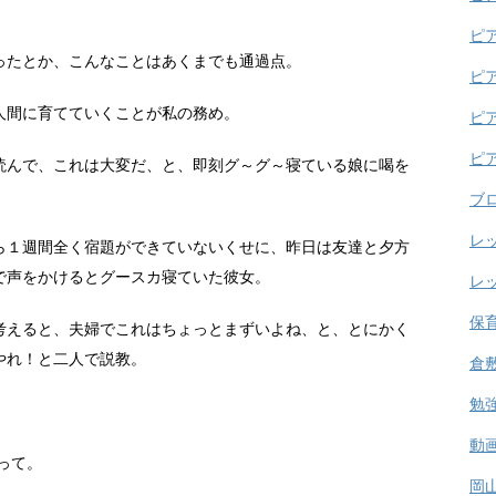
ピ
ったとか、こんなことはあくまでも通過点。
ピ
人間に育てていくことが私の務め。
ピ
ピ
読んで、これは大変だ、と、即刻グ～グ～寝ている娘に喝を
ブ
レ
ら１週間全く宿題ができていないくせに、昨日は友達と夕方
で声をかけるとグースカ寝ていた彼女。
レ
保
考えると、夫婦でこれはちょっとまずいよね、と、とにかく
やれ！と二人で説教。
倉
勉
動
すって。
岡